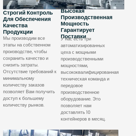
Высокая
Строгий Контроль
Производственная
Для Обеспечения
Мощность
Качества
Гарантирует
Продукции
Поставки
Мы производим все
У нас есть три
этапы на собственном
автоматизированных
производстве, чтобы
цеха с мощными
сохранить качество и
производственными
снизить затраты.
мощностями,
Отсутствие требований к
высококвалифицированная
минимальному
техническая команда и
количеству заказов
передовое
позволяет Вам получить
производственное
доступ к большему
оборудование. Это
количеству рынков.
позволяет нам
доставлять 10
контейнеров в месяц.