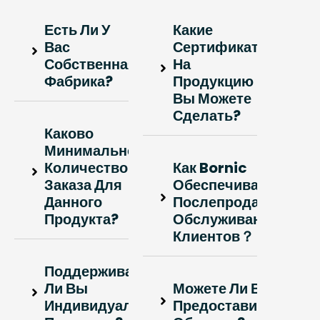
Есть Ли У
Какие
Вас
Сертификаты
Собственная
На
Фабрика?
Продукцию
Вы Можете
Сделать?
Каково
Минимальное
Количество
Как Bornic
Заказа Для
Обеспечивает
Данного
Послепродажное
Продукта?
Обслуживание
Клиентов？
Поддерживаете
Ли Вы
Можете Ли Вы
Индивидуальные
Предоставить