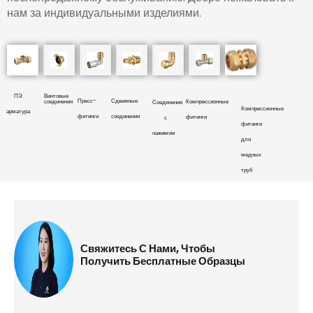
нам за индивидуальными изделиями.
ПЭ
Винтовые
Пресс-
Сдвижные
соединения
Компрессионные
Соединения
Компрессионные
арматура
фитинги
соединения
фитинги
с
фитинги
нажимом
для
медных
труб
Свяжитесь С Нами, Чтобы
Получить Бесплатные Образцы